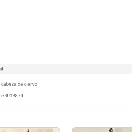
al
 cabeza de ciervo
l 633019874