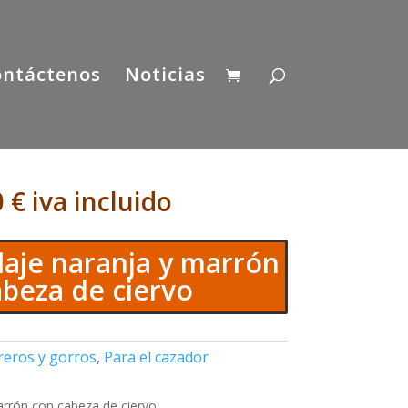
ontáctenos
Noticias
0
€
iva incluido
aje naranja y marrón
abeza de ciervo
reros y gorros
,
Para el cazador
arrón con cabeza de ciervo