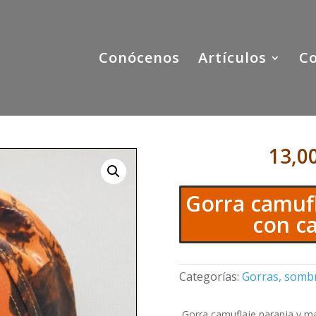
Conócenos
Artículos
C
13,0
Gorra camufl
con c
Categorías:
Gorras, somb
Gorra camuflaje naranja y m