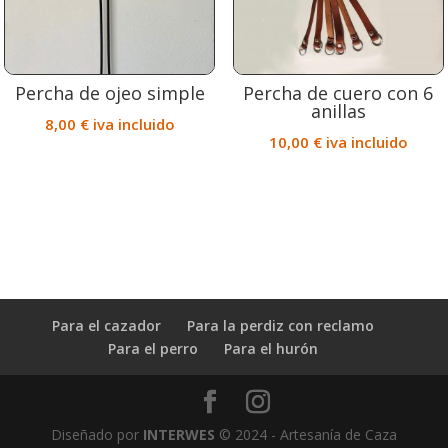
Percha de ojeo simple
Percha de cuero con 6
anillas
8,00
€
iva incluido
10,00
€
iva incluido
Para el cazador
Para la perdiz con reclamo
Para el perro
Para el hurón
Diseñado por
INTERWES
© 2024 - Artesanía de Caza