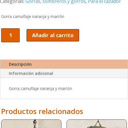
Categorías:
Gorras, sombreros y gorros
,
Para el cazador
Gorra camuflaje naranja y marrón
Gorra
Añadir al carrito
camuflaje
naranja
y
marrón
cantidad
Descripción
Información adicional
Gorra camuflaje naranja y marrón
Productos relacionados