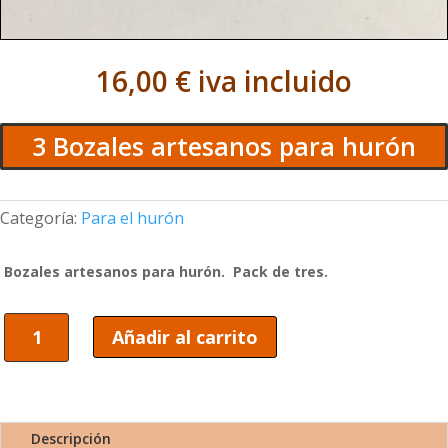
16,00
€
iva incluido
3 Bozales artesanos para hurón
Categoría:
Para el hurón
Bozales artesanos para hurón. Pack de tres.
3
Añadir al carrito
Bozales
artesanos
para
hurón
cantidad
Descripción