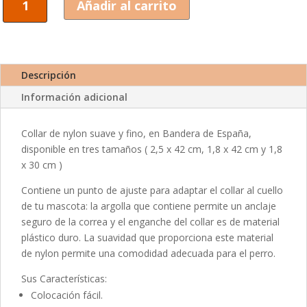
Añadir al carrito
de
nylon
en
Bandera
de
Descripción
España
Información adicional
cantidad
Collar de nylon suave y fino, en Bandera de España,
disponible en tres tamaños ( 2,5 x 42 cm, 1,8 x 42 cm y 1,8
x 30 cm )
Contiene un punto de ajuste para adaptar el collar al cuello
de tu mascota: la argolla que contiene permite un anclaje
seguro de la correa y el enganche del collar es de material
plástico duro. La suavidad que proporciona este material
de nylon permite una comodidad adecuada para el perro.
Sus Características:
Colocación fácil.