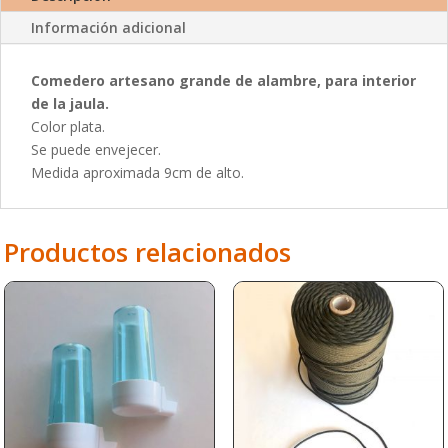
interior
Información adicional
de
la
Comedero artesano grande de alambre, para interior
jaula
de la jaula.
cantidad
Color plata.
Se puede envejecer.
Medida aproximada 9cm de alto.
Productos relacionados