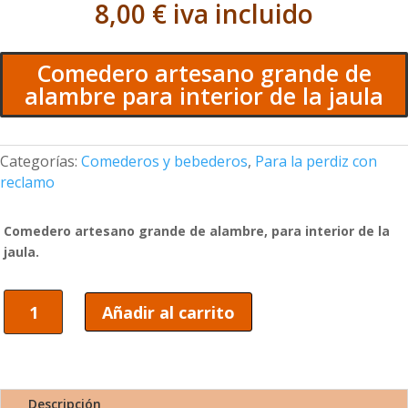
8,00
€
iva incluido
Comedero artesano grande de
alambre para interior de la jaula
Categorías:
Comederos y bebederos
,
Para la perdiz con
reclamo
Comedero artesano grande de alambre, para interior de la
jaula.
Comedero
Añadir al carrito
artesano
grande
de
alambre
para
Descripción