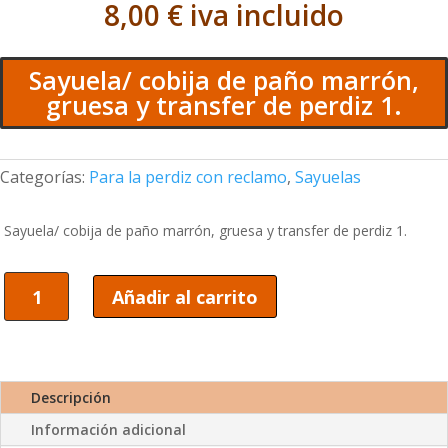
8,00
€
iva incluido
Sayuela/ cobija de paño marrón,
gruesa y transfer de perdiz 1.
Categorías:
Para la perdiz con reclamo
,
Sayuelas
Sayuela/ cobija de paño marrón, gruesa y transfer de perdiz 1.
Sayuela/
Añadir al carrito
cobija
de
paño
marrón,
gruesa
Descripción
y
Información adicional
transfer