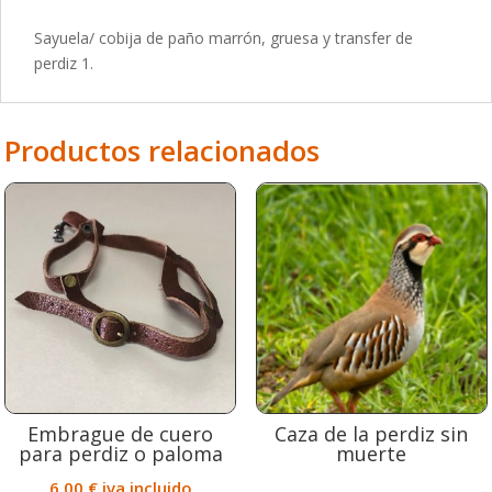
de
Sayuela/ cobija de paño marrón, gruesa y transfer de
perdiz
perdiz 1.
1.
cantidad
Productos relacionados
Embrague de cuero
Caza de la perdiz sin
para perdiz o paloma
muerte
6,00
€
iva incluido