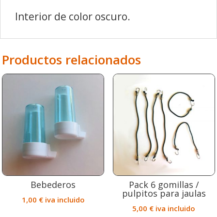
Interior de color oscuro.
Productos relacionados
Bebederos
Pack 6 gomillas /
pulpitos para jaulas
1,00
€
iva incluido
5,00
€
iva incluido