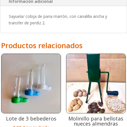
Información adicional
de
perdiz
Sayuela/ cobija de pana marrón, con canalilla ancha y
2.
transfer de perdiz 2.
cantidad
Productos relacionados
Lote de 3 bebederos
Molinillo para bellotas
nueces almendras