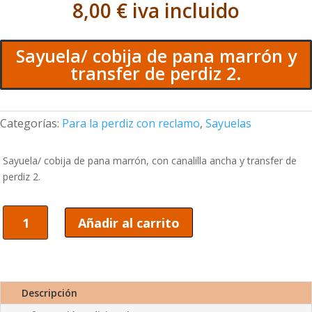
8,00
€
iva incluido
Sayuela/ cobija de pana marrón y
transfer de perdiz 2.
Categorías:
Para la perdiz con reclamo
,
Sayuelas
Sayuela/ cobija de pana marrón, con canalilla ancha y transfer de
perdiz 2.
Sayuela/
Añadir al carrito
cobija
de
pana
marrón
y
Descripción
transfer