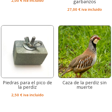
2,00
€
iva incluido
garbanzos
27,00
€
iva incluido
Piedras para el pico de
Caza de la perdiz sin
la perdiz
muerte
2,50
€
iva incluido