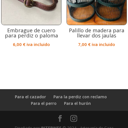
Embrague de cuero
Palillo de madera para
para perdiz o paloma
llevar dos jaulas
6,00
€
iva incluido
7,00
€
iva incluido
Para el cazador
Para la perdiz con reclamo
Para el perro
Para el hurón
Diseñado por
INTERWES
© 2024 - Artesanía de Caza